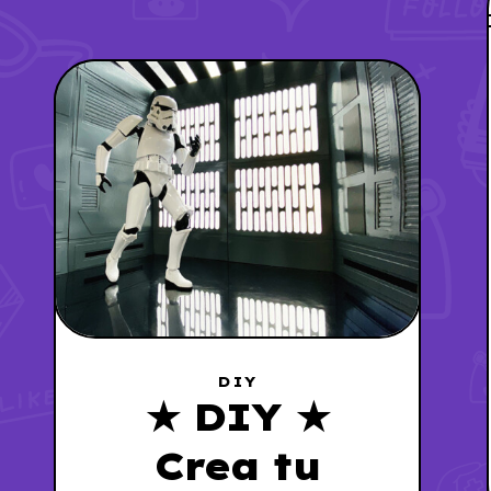
DIY
★ DIY ★
Crea tu