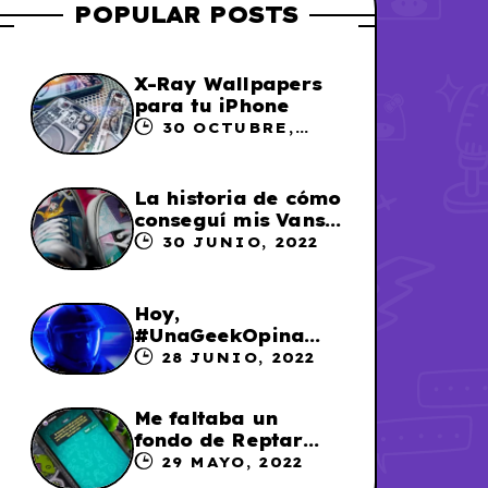
POPULAR POSTS
X-Ray Wallpapers
para tu iPhone
30 OCTUBRE,
2023
La historia de cómo
conseguí mis Vans
X Sailor Moon
30 JUNIO, 2022
Hoy,
#UnaGeekOpina
sobre «Lightyear»
28 JUNIO, 2022
Me faltaba un
fondo de Reptar
para los chats en
29 MAYO, 2022
WhatsApp, así que