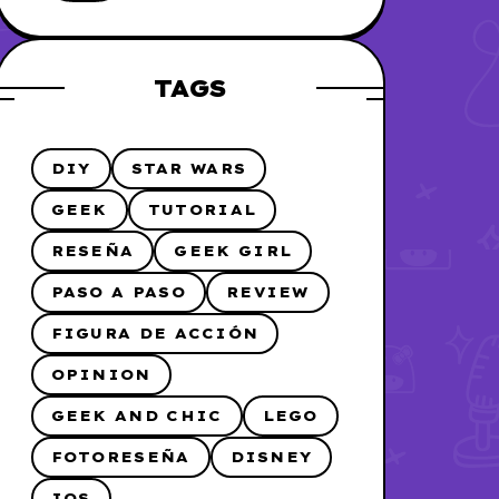
me lo hice
TAGS
DIY
STAR WARS
GEEK
TUTORIAL
RESEÑA
GEEK GIRL
PASO A PASO
REVIEW
FIGURA DE ACCIÓN
OPINION
GEEK AND CHIC
LEGO
FOTORESEÑA
DISNEY
IOS