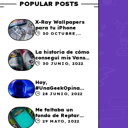
POPULAR POSTS
X-Ray Wallpapers
para tu iPhone
30 OCTUBRE,
2023
La historia de cómo
conseguí mis Vans
X Sailor Moon
30 JUNIO, 2022
Hoy,
#UnaGeekOpina
sobre «Lightyear»
28 JUNIO, 2022
Me faltaba un
fondo de Reptar
para los chats en
29 MAYO, 2022
WhatsApp, así que