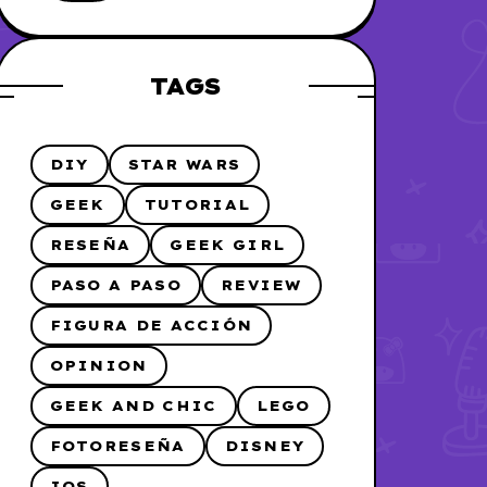
me lo hice
TAGS
DIY
STAR WARS
GEEK
TUTORIAL
RESEÑA
GEEK GIRL
PASO A PASO
REVIEW
FIGURA DE ACCIÓN
OPINION
GEEK AND CHIC
LEGO
FOTORESEÑA
DISNEY
IOS