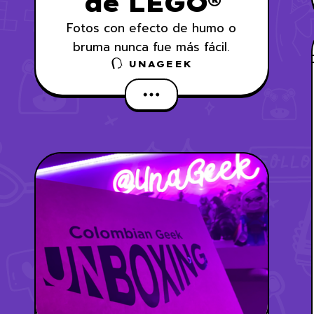
de LEGO®⁣
Fotos con efecto de humo o
bruma nunca fue más fácil.
UNAGEEK