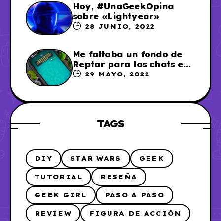
Hoy, #UnaGeekOpina
sobre «Lightyear»
28 JUNIO, 2022
Me faltaba un fondo de
Reptar para los chats en
WhatsApp, así que me lo
29 MAYO, 2022
hice
TAGS
DIY
STAR WARS
GEEK
TUTORIAL
RESEÑA
GEEK GIRL
PASO A PASO
REVIEW
FIGURA DE ACCIÓN