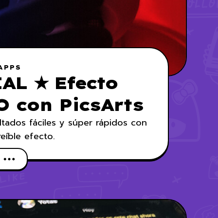
APPS
AL ★ Efecto
 con PicsArts
ltados fáciles y súper rápidos con
reíble efecto.