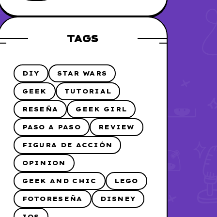
me lo hice
TAGS
DIY
STAR WARS
GEEK
TUTORIAL
RESEÑA
GEEK GIRL
PASO A PASO
REVIEW
FIGURA DE ACCIÓN
OPINION
GEEK AND CHIC
LEGO
FOTORESEÑA
DISNEY
IOS