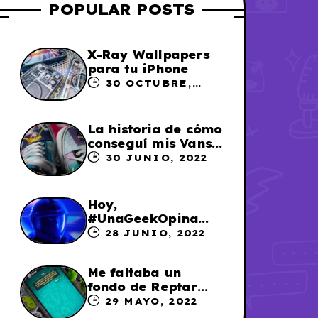
POPULAR POSTS
X-Ray Wallpapers
para tu iPhone
30 OCTUBRE,
2023
La historia de cómo
conseguí mis Vans
X Sailor Moon
30 JUNIO, 2022
Hoy,
#UnaGeekOpina
sobre «Lightyear»
28 JUNIO, 2022
Me faltaba un
fondo de Reptar
para los chats en
29 MAYO, 2022
WhatsApp, así que