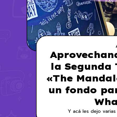
Aprovechand
la Segunda
«The Mandal
un fondo par
Wha
Y acá les dejo varia