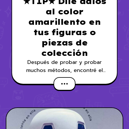
★TIP★ Dile adiós
al color
amarillento en
tus figuras o
piezas de
colección
Después de probar y probar
muchos métodos, encontré el
que por fin me funcionó.