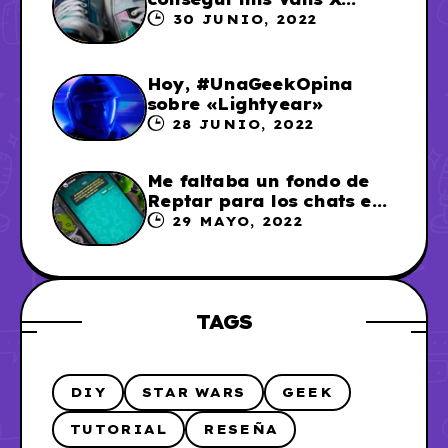
Sailor Moon
30 JUNIO, 2022
Hoy, #UnaGeekOpina
sobre «Lightyear»
28 JUNIO, 2022
Me faltaba un fondo de
Reptar para los chats en
WhatsApp, así que me lo
29 MAYO, 2022
hice
TAGS
DIY
STAR WARS
GEEK
TUTORIAL
RESEÑA