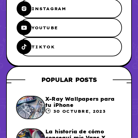
INSTAGRAM
YOUTUBE
TIKTOK
POPULAR POSTS
X-Ray Wallpapers para
tu iPhone
30 OCTUBRE, 2023
La historia de cómo
conseguí mis Vans X