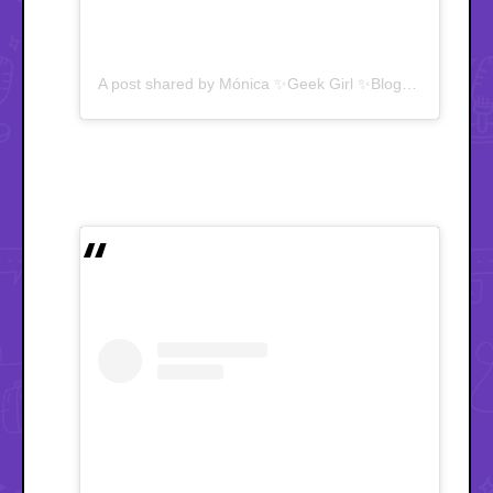
A post shared by Mónica ✨Geek Girl ✨Blogger ✨Coleccionista ✨ (@unageek)