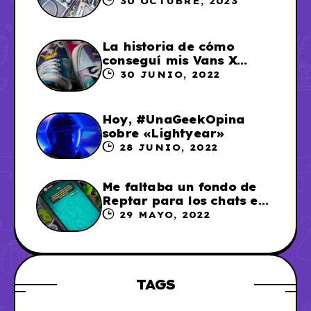
30 OCTUBRE, 2023
La historia de cómo
conseguí mis Vans X
Sailor Moon
30 JUNIO, 2022
Hoy, #UnaGeekOpina
sobre «Lightyear»
28 JUNIO, 2022
Me faltaba un fondo de
Reptar para los chats en
WhatsApp, así que me lo
29 MAYO, 2022
hice
TAGS