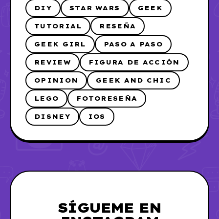
DIY
STAR WARS
GEEK
TUTORIAL
RESEÑA
GEEK GIRL
PASO A PASO
REVIEW
FIGURA DE ACCIÓN
OPINION
GEEK AND CHIC
LEGO
FOTORESEÑA
DISNEY
IOS
SÍGUEME EN