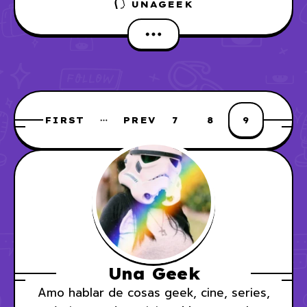
UNAGEEK
FIRST
PREV
7
8
9
Una Geek
Amo hablar de cosas geek, cine, series,