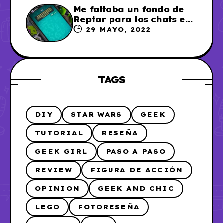
Me faltaba un fondo de
Reptar para los chats en
WhatsApp, así que me lo
29 MAYO, 2022
hice
TAGS
DIY
STAR WARS
GEEK
TUTORIAL
RESEÑA
GEEK GIRL
PASO A PASO
REVIEW
FIGURA DE ACCIÓN
OPINION
GEEK AND CHIC
LEGO
FOTORESEÑA