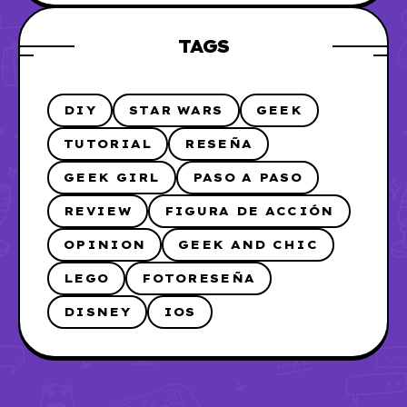
TAGS
DIY
STAR WARS
GEEK
TUTORIAL
RESEÑA
GEEK GIRL
PASO A PASO
REVIEW
FIGURA DE ACCIÓN
OPINION
GEEK AND CHIC
LEGO
FOTORESEÑA
DISNEY
IOS