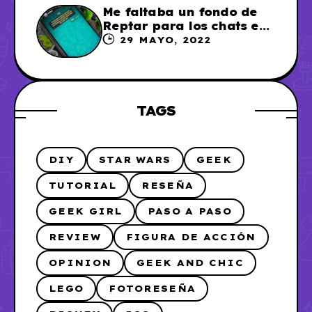
Me faltaba un fondo de
Reptar para los chats en
WhatsApp, así que me lo
29 MAYO, 2022
hice
TAGS
DIY
STAR WARS
GEEK
TUTORIAL
RESEÑA
GEEK GIRL
PASO A PASO
REVIEW
FIGURA DE ACCIÓN
OPINION
GEEK AND CHIC
LEGO
FOTORESEÑA