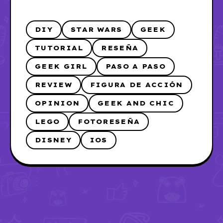
DIY
STAR WARS
GEEK
TUTORIAL
RESEÑA
GEEK GIRL
PASO A PASO
REVIEW
FIGURA DE ACCIÓN
OPINION
GEEK AND CHIC
LEGO
FOTORESEÑA
DISNEY
IOS