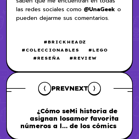
saben que me encuentran en todas
las redes sociales como
@UnaGeek
o
pueden dejarme sus comentarios.
BRICKHEADZ
COLECCIONABLES
LEGO
RESEÑA
REVIEW
PREV
NEXT
¿Cómo se
Mi historia de
asignan los
amor favorita
números a los
de los cómics
jugadores de