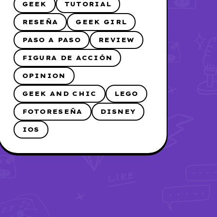
GEEK
TUTORIAL
RESEÑA
GEEK GIRL
PASO A PASO
REVIEW
FIGURA DE ACCIÓN
OPINION
GEEK AND CHIC
LEGO
FOTORESEÑA
DISNEY
IOS