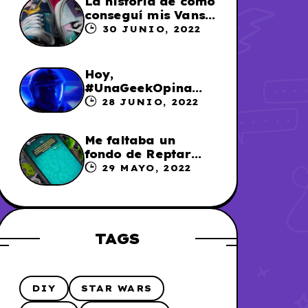
La historia de cómo
conseguí mis Vans
X Sailor Moon
30 JUNIO, 2022
Hoy,
#UnaGeekOpina
sobre «Lightyear»
28 JUNIO, 2022
Me faltaba un
fondo de Reptar
para los chats en
29 MAYO, 2022
WhatsApp, así que
me lo hice
TAGS
DIY
STAR WARS