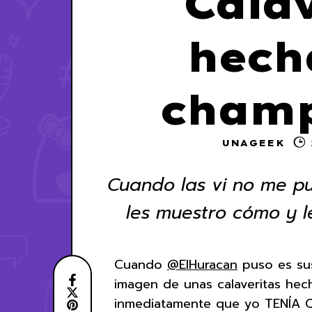
Cala
hech
champ
UNAGEEK
Cuando las vi no me pud
les muestro cómo y le
Cuando
@ElHuracan
puso es sus
imagen de unas calaveritas hec
inmediatamente que yo TENÍA 