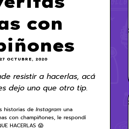
veritas
as con
iñones
27 OCTUBRE, 2020
e resistir a hacerlas, acá
s dejo uno que otro tip.
 historias de
Instagram
una
has con champiñones, le respondí
QUE HACERLAS 😱