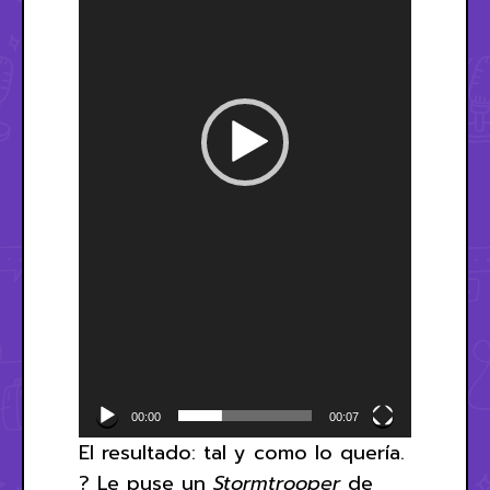
00:00
00:07
El resultado: tal y como lo quería.
? Le puse un
Stormtrooper
de