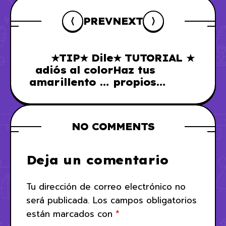
PREV
NEXT
★TIP★ Dile
★ TUTORIAL ★
adiós al color
Haz tus
amarillento en
propios
tus figuras o
exhibidores
piezas de
para figuras
colección
de acción o
NO COMMENTS
coleccionables
Deja un comentario
Tu dirección de correo electrónico no
será publicada.
Los campos obligatorios
están marcados con
*