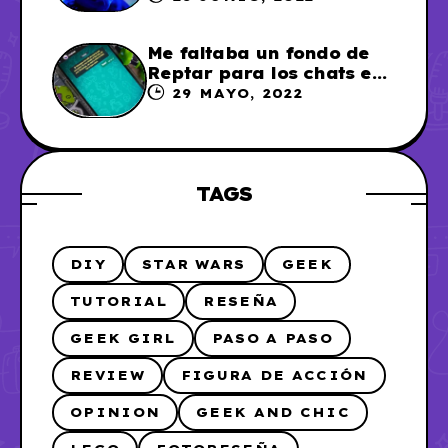
Me faltaba un fondo de
Reptar para los chats en
WhatsApp, así que me lo
29 MAYO, 2022
hice
TAGS
DIY
STAR WARS
GEEK
TUTORIAL
RESEÑA
GEEK GIRL
PASO A PASO
REVIEW
FIGURA DE ACCIÓN
OPINION
GEEK AND CHIC