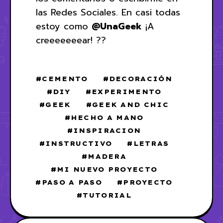
las Redes Sociales. En casi todas
estoy como
@UnaGeek
¡A
creeeeeeear! ??
CEMENTO
DECORACIÓN
DIY
EXPERIMENTO
GEEK
GEEK AND CHIC
HECHO A MANO
INSPIRACION
INSTRUCTIVO
LETRAS
MADERA
MI NUEVO PROYECTO
PASO A PASO
PROYECTO
TUTORIAL