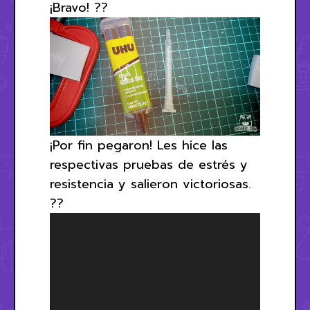
¡Bravo! ??
¡Por fin pegaron! Les hice las
respectivas pruebas de estrés y
resistencia y salieron victoriosas.
??
Reproductor
de
vídeo