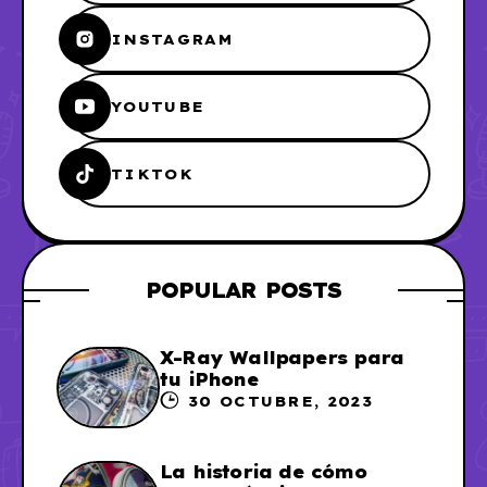
INSTAGRAM
YOUTUBE
TIKTOK
POPULAR POSTS
X-Ray Wallpapers para
tu iPhone
30 OCTUBRE, 2023
La historia de cómo