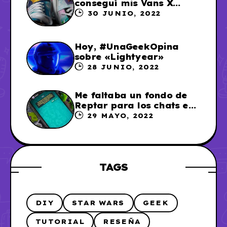
conseguí mis Vans X
Sailor Moon
30 JUNIO, 2022
Hoy, #UnaGeekOpina
sobre «Lightyear»
28 JUNIO, 2022
Me faltaba un fondo de
Reptar para los chats en
WhatsApp, así que me lo
29 MAYO, 2022
hice
TAGS
DIY
STAR WARS
GEEK
TUTORIAL
RESEÑA