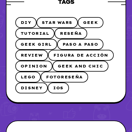
TAGS
DIY
STAR WARS
GEEK
TUTORIAL
RESEÑA
GEEK GIRL
PASO A PASO
REVIEW
FIGURA DE ACCIÓN
OPINION
GEEK AND CHIC
LEGO
FOTORESEÑA
DISNEY
IOS