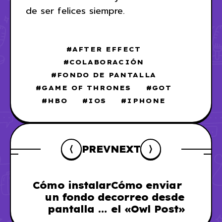
de ser felices siempre.
AFTER EFFECT
COLABORACIÓN
FONDO DE PANTALLA
GAME OF THRONES
GOT
HBO
IOS
IPHONE
PREV
NEXT
Cómo instalar
Cómo enviar
un fondo de
correo desde
pantalla en
el «Owl Post»
movimiento en