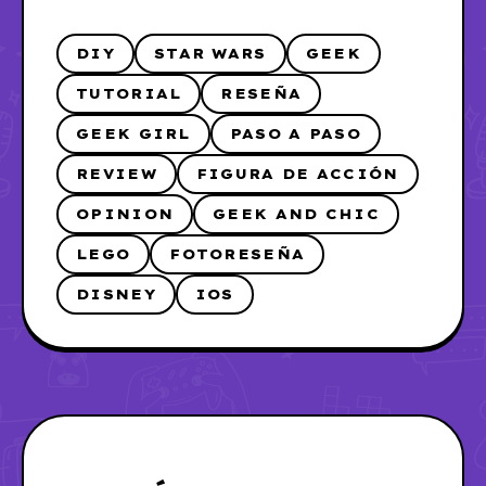
DIY
STAR WARS
GEEK
TUTORIAL
RESEÑA
GEEK GIRL
PASO A PASO
REVIEW
FIGURA DE ACCIÓN
OPINION
GEEK AND CHIC
LEGO
FOTORESEÑA
DISNEY
IOS