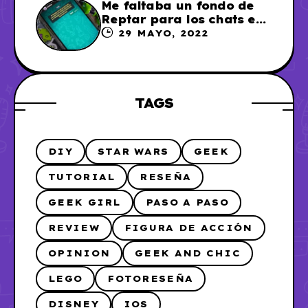
Me faltaba un fondo de
Reptar para los chats en
WhatsApp, así que me lo
29 MAYO, 2022
hice
TAGS
DIY
STAR WARS
GEEK
TUTORIAL
RESEÑA
GEEK GIRL
PASO A PASO
REVIEW
FIGURA DE ACCIÓN
OPINION
GEEK AND CHIC
LEGO
FOTORESEÑA
DISNEY
IOS