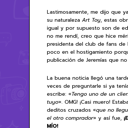
Lastimosamente, me dijo que ya 
su naturaleza
Art Toy
, estas ob
igual y por supuesto son de ed
no me rendí, creo que hice méri
presidenta del club de fans de
poco en el hostigamiento porq
publicación de Jeremías que no
La buena noticia llegó una tar
veces de preguntarle si ya ten
escribe: «
Tengo uno de un client
tuyo
». OMG! ¡Casi muero! Estab
deditos cruzados «
que no llegu
el otro comprador
» y así fue,
¡
MÍO!