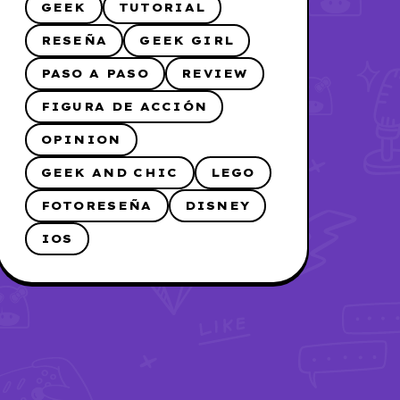
GEEK
TUTORIAL
RESEÑA
GEEK GIRL
PASO A PASO
REVIEW
FIGURA DE ACCIÓN
OPINION
GEEK AND CHIC
LEGO
FOTORESEÑA
DISNEY
IOS