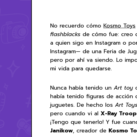
No recuerdo cómo
Kosmo Toys
flashblacks
de cómo fue: creo q
a quien sigo en Instagram o po
Instagram— de una Feria de Jug
pero por ahí va siendo. Lo imp
mi vida para quedarse.
Nunca había tenido un
Art toy
o
había tenido figuras de acción
juguetes. De hecho los
Art Toy
pero cuando vi al
X-Ray Troop
¡Tengo que tenerlo! Y fue cuand
Janikow
, creador de
Kosmo T