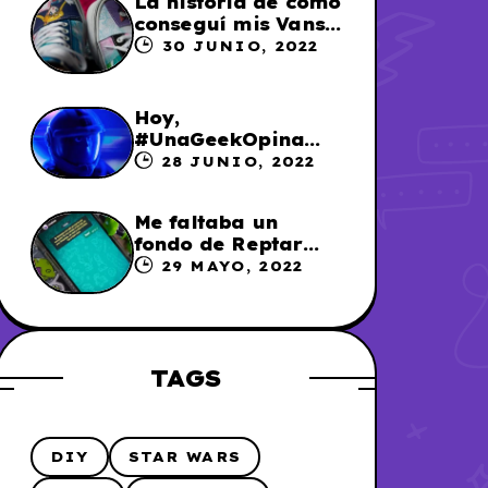
La historia de cómo
conseguí mis Vans
X Sailor Moon
30 JUNIO, 2022
Hoy,
#UnaGeekOpina
sobre «Lightyear»
28 JUNIO, 2022
Me faltaba un
fondo de Reptar
para los chats en
29 MAYO, 2022
WhatsApp, así que
me lo hice
TAGS
DIY
STAR WARS