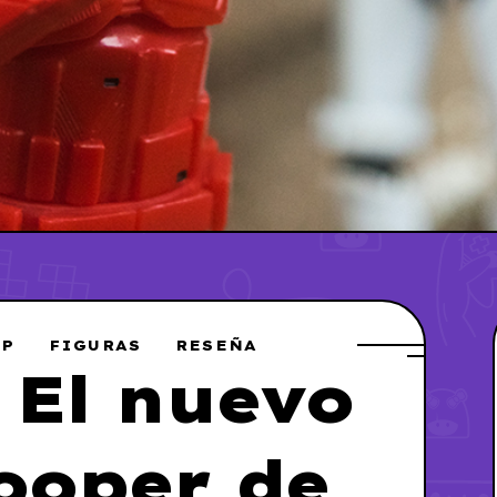
OP
FIGURAS
RESEÑA
 El nuevo
rooper de