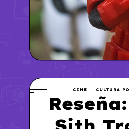
CINE
CULTURA P
Reseña:
Sith T