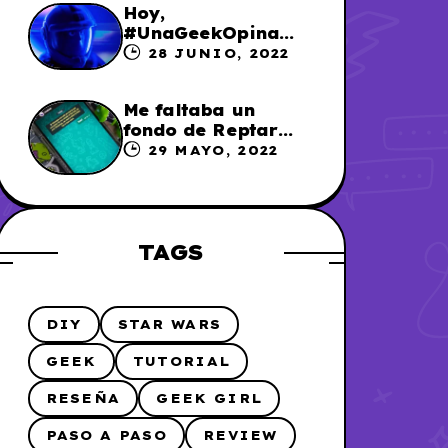
Hoy,
#UnaGeekOpina
sobre «Lightyear»
28 JUNIO, 2022
Me faltaba un
fondo de Reptar
para los chats en
29 MAYO, 2022
WhatsApp, así que
me lo hice
TAGS
DIY
STAR WARS
GEEK
TUTORIAL
RESEÑA
GEEK GIRL
PASO A PASO
REVIEW