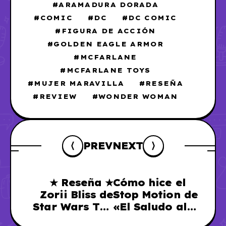
ARAMADURA DORADA
COMIC
DC
DC COMIC
FIGURA DE ACCIÓN
GOLDEN EAGLE ARMOR
MCFARLANE
MCFARLANE TOYS
MUJER MARAVILLA
RESEÑA
REVIEW
WONDER WOMAN
PREV
NEXT
★ Reseña ★
Cómo hice el
Zorii Bliss de
Stop Motion de
Star Wars The
«El Saludo al
Black Series de
Sol» con mi