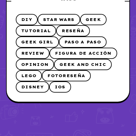
DIY
STAR WARS
GEEK
TUTORIAL
RESEÑA
GEEK GIRL
PASO A PASO
REVIEW
FIGURA DE ACCIÓN
OPINION
GEEK AND CHIC
LEGO
FOTORESEÑA
DISNEY
IOS