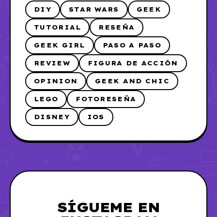
DIY
STAR WARS
GEEK
TUTORIAL
RESEÑA
GEEK GIRL
PASO A PASO
REVIEW
FIGURA DE ACCIÓN
OPINION
GEEK AND CHIC
LEGO
FOTORESEÑA
DISNEY
IOS
SÍGUEME EN