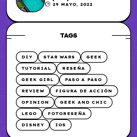
WhatsApp, así que me lo
29 MAYO, 2022
hice
TAGS
DIY
STAR WARS
GEEK
TUTORIAL
RESEÑA
GEEK GIRL
PASO A PASO
REVIEW
FIGURA DE ACCIÓN
OPINION
GEEK AND CHIC
LEGO
FOTORESEÑA
DISNEY
IOS