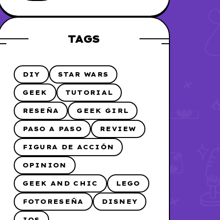
me lo hice
TAGS
DIY
STAR WARS
GEEK
TUTORIAL
RESEÑA
GEEK GIRL
PASO A PASO
REVIEW
FIGURA DE ACCIÓN
OPINION
GEEK AND CHIC
LEGO
FOTORESEÑA
DISNEY
IOS