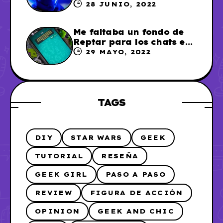
28 JUNIO, 2022
Me faltaba un fondo de
Reptar para los chats en
WhatsApp, así que me lo
29 MAYO, 2022
hice
TAGS
DIY
STAR WARS
GEEK
TUTORIAL
RESEÑA
GEEK GIRL
PASO A PASO
REVIEW
FIGURA DE ACCIÓN
OPINION
GEEK AND CHIC