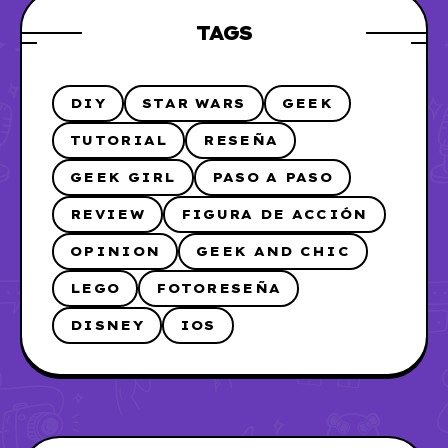
TAGS
DIY
STAR WARS
GEEK
TUTORIAL
RESEÑA
GEEK GIRL
PASO A PASO
REVIEW
FIGURA DE ACCIÓN
OPINION
GEEK AND CHIC
LEGO
FOTORESEÑA
DISNEY
IOS