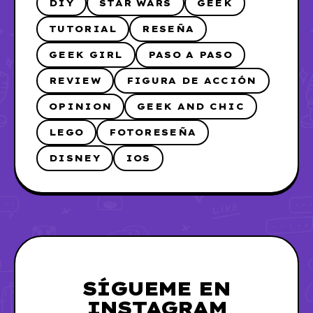
DIY
STAR WARS
GEEK
TUTORIAL
RESEÑA
GEEK GIRL
PASO A PASO
REVIEW
FIGURA DE ACCIÓN
OPINION
GEEK AND CHIC
LEGO
FOTORESEÑA
DISNEY
IOS
SÍGUEME EN
INSTAGRAM