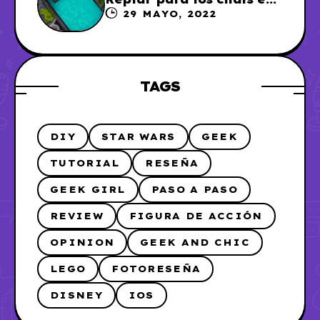
WhatsApp, así que me lo
29 MAYO, 2022
hice
TAGS
DIY
STAR WARS
GEEK
TUTORIAL
RESEÑA
GEEK GIRL
PASO A PASO
REVIEW
FIGURA DE ACCIÓN
OPINION
GEEK AND CHIC
LEGO
FOTORESEÑA
DISNEY
IOS