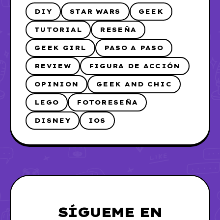
DIY
STAR WARS
GEEK
TUTORIAL
RESEÑA
GEEK GIRL
PASO A PASO
REVIEW
FIGURA DE ACCIÓN
OPINION
GEEK AND CHIC
LEGO
FOTORESEÑA
DISNEY
IOS
SÍGUEME EN