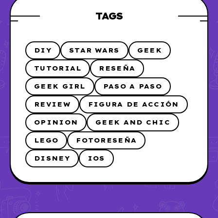
TAGS
DIY
STAR WARS
GEEK
TUTORIAL
RESEÑA
GEEK GIRL
PASO A PASO
REVIEW
FIGURA DE ACCIÓN
OPINION
GEEK AND CHIC
LEGO
FOTORESEÑA
DISNEY
IOS