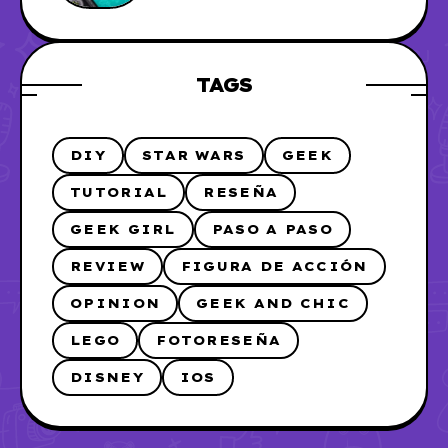
hice
TAGS
DIY
STAR WARS
GEEK
TUTORIAL
RESEÑA
GEEK GIRL
PASO A PASO
REVIEW
FIGURA DE ACCIÓN
OPINION
GEEK AND CHIC
LEGO
FOTORESEÑA
DISNEY
IOS