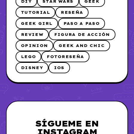
DIY
STAR WARS
GEEK
TUTORIAL
RESEÑA
GEEK GIRL
PASO A PASO
REVIEW
FIGURA DE ACCIÓN
OPINION
GEEK AND CHIC
LEGO
FOTORESEÑA
DISNEY
IOS
SÍGUEME EN
INSTAGRAM