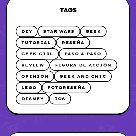
TAGS
DIY
STAR WARS
GEEK
TUTORIAL
RESEÑA
GEEK GIRL
PASO A PASO
REVIEW
FIGURA DE ACCIÓN
OPINION
GEEK AND CHIC
LEGO
FOTORESEÑA
DISNEY
IOS