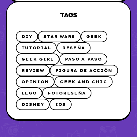
TAGS
DIY
STAR WARS
GEEK
TUTORIAL
RESEÑA
GEEK GIRL
PASO A PASO
REVIEW
FIGURA DE ACCIÓN
OPINION
GEEK AND CHIC
LEGO
FOTORESEÑA
DISNEY
IOS