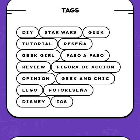
TAGS
DIY
STAR WARS
GEEK
TUTORIAL
RESEÑA
GEEK GIRL
PASO A PASO
REVIEW
FIGURA DE ACCIÓN
OPINION
GEEK AND CHIC
LEGO
FOTORESEÑA
DISNEY
IOS