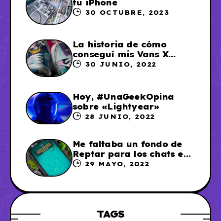
tu iPhone
30 OCTUBRE, 2023
La historia de cómo
conseguí mis Vans X
Sailor Moon
30 JUNIO, 2022
Hoy, #UnaGeekOpina
sobre «Lightyear»
28 JUNIO, 2022
Me faltaba un fondo de
Reptar para los chats en
WhatsApp, así que me lo
29 MAYO, 2022
hice
TAGS