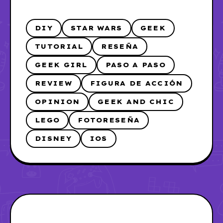
DIY
STAR WARS
GEEK
TUTORIAL
RESEÑA
GEEK GIRL
PASO A PASO
REVIEW
FIGURA DE ACCIÓN
OPINION
GEEK AND CHIC
LEGO
FOTORESEÑA
DISNEY
IOS