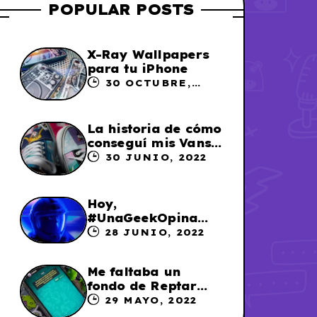
POPULAR POSTS
X-Ray Wallpapers
para tu iPhone
30 OCTUBRE,
2023
La historia de cómo
conseguí mis Vans
X Sailor Moon
30 JUNIO, 2022
Hoy,
#UnaGeekOpina
sobre «Lightyear»
28 JUNIO, 2022
Me faltaba un
fondo de Reptar
para los chats en
29 MAYO, 2022
WhatsApp, así que