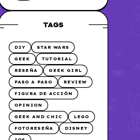
me lo hice
TAGS
DIY
STAR WARS
GEEK
TUTORIAL
RESEÑA
GEEK GIRL
PASO A PASO
REVIEW
FIGURA DE ACCIÓN
OPINION
GEEK AND CHIC
LEGO
FOTORESEÑA
DISNEY
IOS