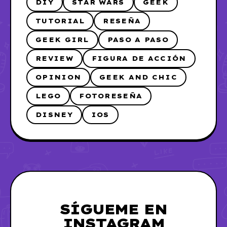
DIY
STAR WARS
GEEK
TUTORIAL
RESEÑA
GEEK GIRL
PASO A PASO
REVIEW
FIGURA DE ACCIÓN
OPINION
GEEK AND CHIC
LEGO
FOTORESEÑA
DISNEY
IOS
SÍGUEME EN
INSTAGRAM