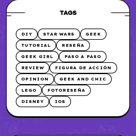
TAGS
DIY
STAR WARS
GEEK
TUTORIAL
RESEÑA
GEEK GIRL
PASO A PASO
REVIEW
FIGURA DE ACCIÓN
OPINION
GEEK AND CHIC
LEGO
FOTORESEÑA
DISNEY
IOS