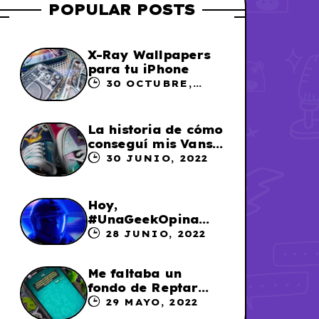
POPULAR POSTS
X-Ray Wallpapers
para tu iPhone
30 OCTUBRE,
2023
La historia de cómo
conseguí mis Vans
X Sailor Moon
30 JUNIO, 2022
Hoy,
#UnaGeekOpina
sobre «Lightyear»
28 JUNIO, 2022
Me faltaba un
fondo de Reptar
para los chats en
29 MAYO, 2022
WhatsApp, así que