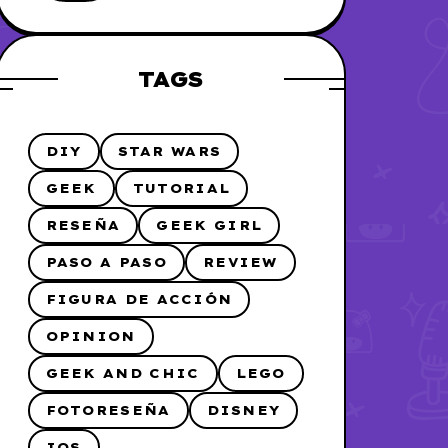
me lo hice
TAGS
DIY
STAR WARS
GEEK
TUTORIAL
RESEÑA
GEEK GIRL
PASO A PASO
REVIEW
FIGURA DE ACCIÓN
OPINION
GEEK AND CHIC
LEGO
FOTORESEÑA
DISNEY
IOS