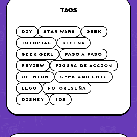
TAGS
DIY
STAR WARS
GEEK
TUTORIAL
RESEÑA
GEEK GIRL
PASO A PASO
REVIEW
FIGURA DE ACCIÓN
OPINION
GEEK AND CHIC
LEGO
FOTORESEÑA
DISNEY
IOS