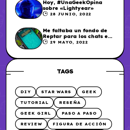
Hoy, #UnaGeekOpina
sobre «Lightyear»
28 JUNIO, 2022
Me faltaba un fondo de
Reptar para los chats en
WhatsApp, así que me lo
29 MAYO, 2022
hice
TAGS
DIY
STAR WARS
GEEK
TUTORIAL
RESEÑA
GEEK GIRL
PASO A PASO
REVIEW
FIGURA DE ACCIÓN