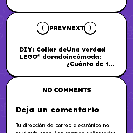
PREV
NEXT
DIY: Collar de
Una verdad
LEGO® dorado
incómoda:
¿Cuánto de tu
vida la has
pasado viendo
televisión?
NO COMMENTS
Deja un comentario
Tu dirección de correo electrónico no