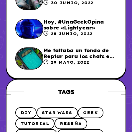
Sailor Moon
30 JUNIO, 2022
Hoy, #UnaGeekOpina
sobre «Lightyear»
28 JUNIO, 2022
Me faltaba un fondo de
Reptar para los chats en
WhatsApp, así que me lo
29 MAYO, 2022
hice
TAGS
DIY
STAR WARS
GEEK
TUTORIAL
RESEÑA