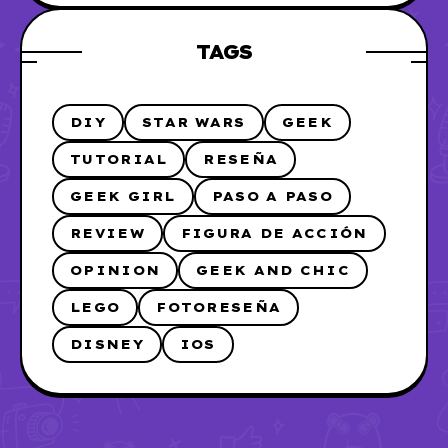
TAGS
DIY
STAR WARS
GEEK
TUTORIAL
RESEÑA
GEEK GIRL
PASO A PASO
REVIEW
FIGURA DE ACCIÓN
OPINION
GEEK AND CHIC
LEGO
FOTORESEÑA
DISNEY
IOS