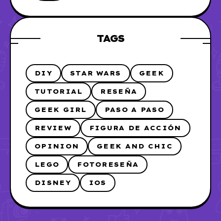
TAGS
DIY
STAR WARS
GEEK
TUTORIAL
RESEÑA
GEEK GIRL
PASO A PASO
REVIEW
FIGURA DE ACCIÓN
OPINION
GEEK AND CHIC
LEGO
FOTORESEÑA
DISNEY
IOS