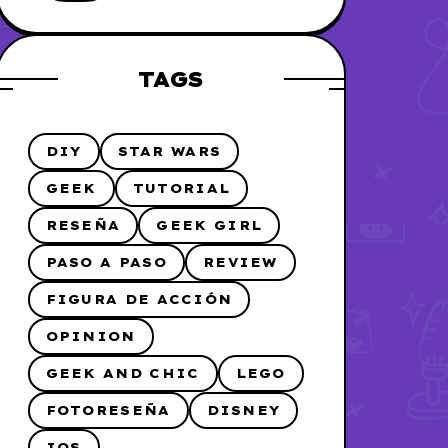
me lo hice
TAGS
DIY
STAR WARS
GEEK
TUTORIAL
RESEÑA
GEEK GIRL
PASO A PASO
REVIEW
FIGURA DE ACCIÓN
OPINION
GEEK AND CHIC
LEGO
FOTORESEÑA
DISNEY
IOS