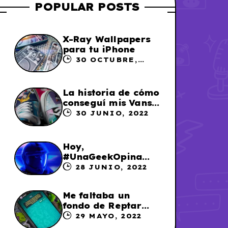
POPULAR POSTS
X-Ray Wallpapers
para tu iPhone
30 OCTUBRE,
2023
La historia de cómo
conseguí mis Vans
X Sailor Moon
30 JUNIO, 2022
Hoy,
#UnaGeekOpina
sobre «Lightyear»
28 JUNIO, 2022
Me faltaba un
fondo de Reptar
para los chats en
29 MAYO, 2022
WhatsApp, así que