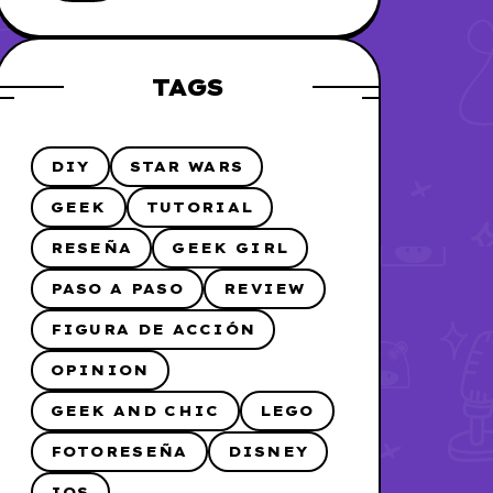
me lo hice
TAGS
DIY
STAR WARS
GEEK
TUTORIAL
RESEÑA
GEEK GIRL
PASO A PASO
REVIEW
FIGURA DE ACCIÓN
OPINION
GEEK AND CHIC
LEGO
FOTORESEÑA
DISNEY
IOS