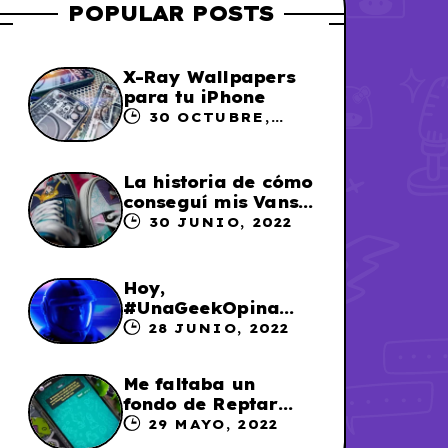
POPULAR POSTS
X-Ray Wallpapers
para tu iPhone
30 OCTUBRE,
2023
La historia de cómo
conseguí mis Vans
X Sailor Moon
30 JUNIO, 2022
Hoy,
#UnaGeekOpina
sobre «Lightyear»
28 JUNIO, 2022
Me faltaba un
fondo de Reptar
para los chats en
29 MAYO, 2022
WhatsApp, así que