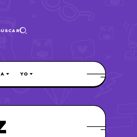
BUSCAR
ÍA
YO
Z