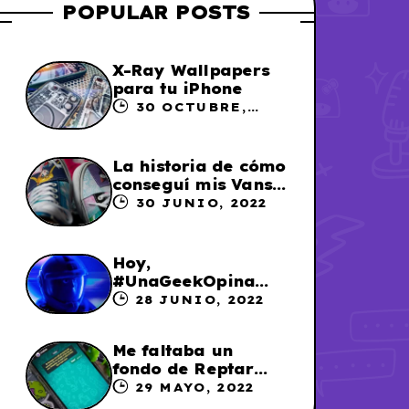
POPULAR POSTS
X-Ray Wallpapers
para tu iPhone
30 OCTUBRE,
2023
La historia de cómo
conseguí mis Vans
X Sailor Moon
30 JUNIO, 2022
Hoy,
#UnaGeekOpina
sobre «Lightyear»
28 JUNIO, 2022
Me faltaba un
fondo de Reptar
para los chats en
29 MAYO, 2022
WhatsApp, así que