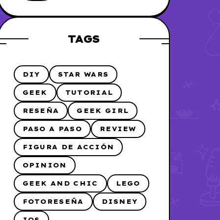
me lo hice
TAGS
DIY
STAR WARS
GEEK
TUTORIAL
RESEÑA
GEEK GIRL
PASO A PASO
REVIEW
FIGURA DE ACCIÓN
OPINION
GEEK AND CHIC
LEGO
FOTORESEÑA
DISNEY
IOS