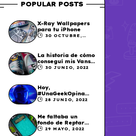
POPULAR POSTS
X-Ray Wallpapers
para tu iPhone
30 OCTUBRE,
2023
La historia de cómo
conseguí mis Vans
X Sailor Moon
30 JUNIO, 2022
Hoy,
#UnaGeekOpina
sobre «Lightyear»
28 JUNIO, 2022
Me faltaba un
fondo de Reptar
para los chats en
29 MAYO, 2022
WhatsApp, así que