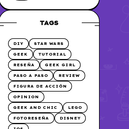
me lo hice
TAGS
DIY
STAR WARS
GEEK
TUTORIAL
RESEÑA
GEEK GIRL
PASO A PASO
REVIEW
FIGURA DE ACCIÓN
OPINION
GEEK AND CHIC
LEGO
FOTORESEÑA
DISNEY
IOS