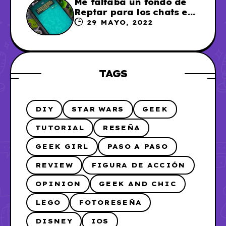
Me faltaba un fondo de
Reptar para los chats en
WhatsApp, así que me lo
29 MAYO, 2022
hice
TAGS
DIY
STAR WARS
GEEK
TUTORIAL
RESEÑA
GEEK GIRL
PASO A PASO
REVIEW
FIGURA DE ACCIÓN
OPINION
GEEK AND CHIC
LEGO
FOTORESEÑA
DISNEY
IOS