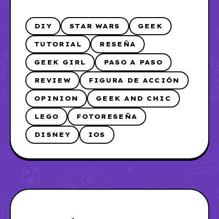
DIY
STAR WARS
GEEK
TUTORIAL
RESEÑA
GEEK GIRL
PASO A PASO
REVIEW
FIGURA DE ACCIÓN
OPINION
GEEK AND CHIC
LEGO
FOTORESEÑA
DISNEY
IOS