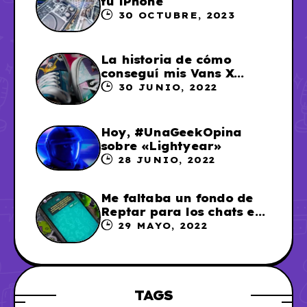
tu iPhone
30 OCTUBRE, 2023
La historia de cómo
conseguí mis Vans X
Sailor Moon
30 JUNIO, 2022
Hoy, #UnaGeekOpina
sobre «Lightyear»
28 JUNIO, 2022
Me faltaba un fondo de
Reptar para los chats en
WhatsApp, así que me lo
29 MAYO, 2022
hice
TAGS